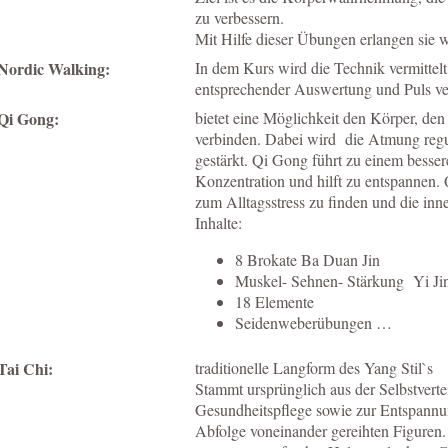
zu verbessern.
Mit Hilfe dieser Übungen erlangen sie w
Nordic Walking:
In dem Kurs wird die Technik vermitte
entsprechender Auswertung und Puls ve
Qi Gong:
bietet eine Möglichkeit den Körper, den
verbinden. Dabei wird die Atmung regu
gestärkt. Qi Gong führt zu einem besser
Konzentration und hilft zu entspannen.
zum Alltagsstress zu finden und die inn
Inhalte:
8 Brokate Ba Duan Jin
Muskel- Sehnen- Stärkung Yi Jin
18 Elemente
Seidenweberübungen …
Tai Chi:
traditionelle Langform des Yang Stil`s
Stammt ursprünglich aus der Selbstvert
Gesundheitspflege sowie zur Entspannun
Abfolge voneinander gereihten Figuren.