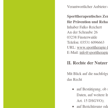
Verantwortlicher Anbieter d
Sporttherapeutisches Z
für Prävention und Rehab
Inhaber Falko Reichert
An der Schraube 26
03238 Finsterwalde
Telefon: 03531 6096663
URL:
www.sporttherapie-f
E-Mail:
info@sporttherapie
II. Rechte der Nutzer
Mit Blick auf die nachfol
das Recht
auf Bestätigung, ob 
Daten, auf weitere I
Art. 15 DSGVO);
auf Berichtigung ode